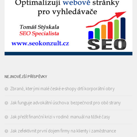
NEJNOVĚJŠÍ PŘÍSPĚVKY
Zbraně, kterými malé české e-shopy drtí korporátní obry
Jak funguje advokátní úschova: bezpečnost pro obě strany
Jak přežít finanční krizi v rodině: manuál na těžké časy
Jak zefektivnit první dojem firmy na klienty i zaměstnance