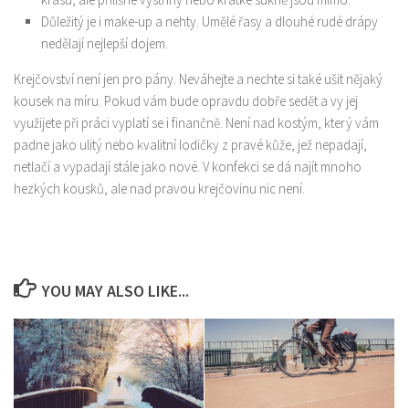
Důležitý je i make-up a nehty. Umělé řasy a dlouhé rudé drápy
nedělají nejlepší dojem.
Krejčovství není jen pro pány. Neváhejte a nechte si také ušit nějaký
kousek na míru. Pokud vám bude opravdu dobře sedět a vy jej
využijete při práci vyplatí se i finančně. Není nad kostým, který vám
padne jako ulitý nebo kvalitní lodičky z pravé kůže, jež nepadají,
netlačí a vypadají stále jako nové. V konfekci se dá najít mnoho
hezkých kousků, ale nad pravou krejčovinu nic není.
YOU MAY ALSO LIKE...