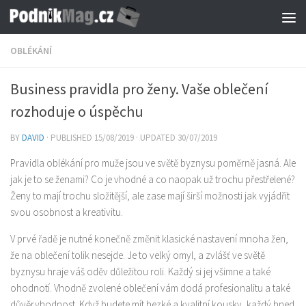
Skip to content
OBLÉKÁNÍ
Business pravidla pro ženy. Vaše oblečení
rozhoduje o úspěchu
BY
DAVID
· PUBLISHED
15/08/2019
· UPDATED
30/07/2019
Pravidla oblékání pro muže jsou ve světě byznysu poměrně jasná. Ale
jak je to se ženami? Co je vhodné a co naopak už trochu přestřelené?
Ženy to mají trochu složitější, ale zase mají širší možnosti jak vyjádřit
svou osobnost a kreativitu.
V prvé řadě je nutné konečně změnit klasické nastavení mnoha žen,
že na oblečení tolik nesejde. Je to velký omyl, a zvlášť ve světě
byznysu hraje váš oděv důležitou roli. Každý si jej všimne a také
ohodnotí. Vhodně zvolené oblečení vám dodá profesionalitu a také
důvěryhodnost. Když budete mít hezké a kvalitní kousky, každý hned