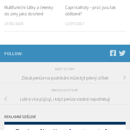
Multifunkční šátky a čelenky:
Capri kalhoty – proč jsou tak
do zimy jako stvořené
oblíbené?
23/01/2025
12/07/2017
FOLLOW:
NEXT STORY
Získat peníze na podnikání může být pěkný oříšek
PREVIOUS STORY
Lidé si více půjčují, i když peníze vlastně nepotřebují
REKLAMNÍ SDĚLENÍ