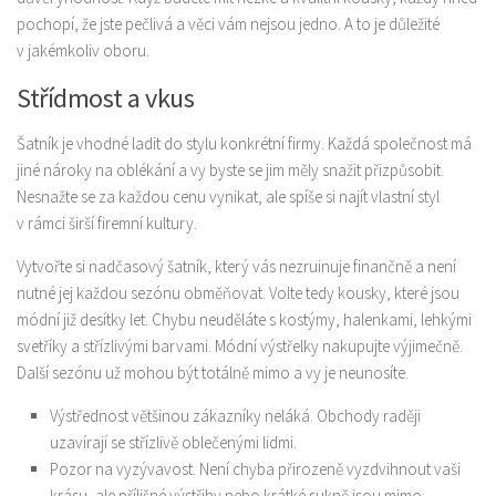
pochopí, že jste pečlivá a věci vám nejsou jedno. A to je důležité
v jakémkoliv oboru.
Střídmost a vkus
Šatník je vhodné ladit do stylu konkrétní firmy. Každá společnost má
jiné nároky na oblékání a vy byste se jim měly snažit přizpůsobit.
Nesnažte se za každou cenu vynikat, ale spíše si najít vlastní styl
v rámci širší firemní kultury.
Vytvořte si nadčasový šatník, který vás nezruinuje finančně a není
nutné jej každou sezónu obměňovat. Volte tedy kousky, které jsou
módní již desítky let. Chybu neuděláte s kostýmy, halenkami, lehkými
svetříky a střízlivými barvami. Módní výstřelky nakupujte výjimečně.
Další sezónu už mohou být totálně mimo a vy je neunosíte.
Výstřednost většinou zákazníky neláká. Obchody raději
uzavírají se střízlivě oblečenými lidmi.
Pozor na vyzývavost. Není chyba přirozeně vyzdvihnout vaši
krásu, ale přílišné výstřihy nebo krátké sukně jsou mimo.