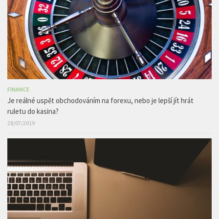
FINANCE
Je reálné uspět obchodováním na forexu, nebo je lepší jít hrát
ruletu do kasina?
28/07/2019