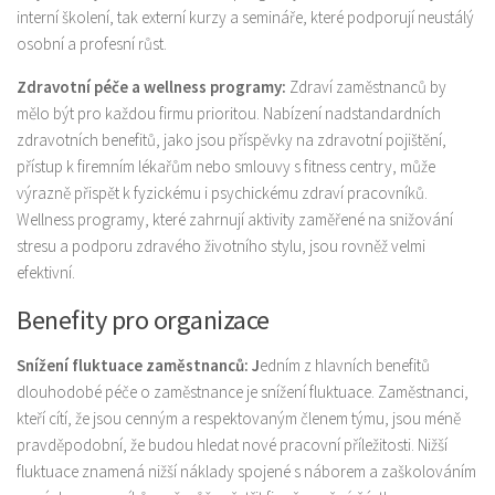
interní školení, tak externí kurzy a semináře, které podporují neustálý
osobní a profesní růst.
Zdravotní péče a wellness programy:
Zdraví zaměstnanců by
mělo být pro každou firmu prioritou. Nabízení nadstandardních
zdravotních benefitů, jako jsou příspěvky na zdravotní pojištění,
přístup k firemním lékařům nebo smlouvy s fitness centry, může
výrazně přispět k fyzickému i psychickému zdraví pracovníků.
Wellness programy, které zahrnují aktivity zaměřené na snižování
stresu a podporu zdravého životního stylu, jsou rovněž velmi
efektivní.
Benefity pro organizace
Snížení fluktuace zaměstnanců: J
edním z hlavních benefitů
dlouhodobé péče o zaměstnance je snížení fluktuace. Zaměstnanci,
kteří cítí, že jsou cenným a respektovaným členem týmu, jsou méně
pravděpodobní, že budou hledat nové pracovní příležitosti. Nižší
fluktuace znamená nižší náklady spojené s náborem a zaškolováním