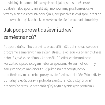
pravidelných teambuildingových akcí, jako jsou společenské
události nebo sportovní aktivity, mohou firmy posílit mezilidské
vztahy a zlepšit komunikaci v týmu, což přispívá k lepší spolupráci na
pracovních projektech a k celkovému zlepšení pracovní atmosféry.
Jak podporovat duševní zdraví
zaměstnanců?
Podpora duševního zdraví na pracovišti může zahrnovat zavedení
programů zaměřených na snížení stresu, jako jsou kurzy mindfulness
nebo jógové lekce přímo v kanceláři. Důležitá je také možnost
konzultací s psychologem nebo terapeutem, kterou mohou firmy
zaměstnancům nabídnout buď přímo na pracovišti, nebo
prostřednictvím externích poskytovatelů zdravotní péče. Tyto aktivity
pomáhají zlepšit duševní pohodu zaměstnanců, snižují úroveň
pracovního stresu a předcházejí výskytu psychických problémů.