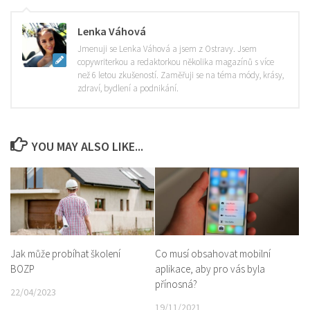
Lenka Váhová
Jmenuji se Lenka Váhová a jsem z Ostravy. Jsem
copywriterkou a redaktorkou několika magazínů s více
než 6 letou zkušeností. Zaměřuji se na téma módy, krásy,
zdraví, bydlení a podnikání.
YOU MAY ALSO LIKE...
Jak může probíhat školení
Co musí obsahovat mobilní
BOZP
aplikace, aby pro vás byla
přínosná?
22/04/2023
19/11/2021