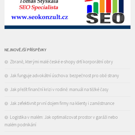
NEJNOVĚJŠÍ PŘÍSPĚVKY
Zbraně, kterými malé české e-shopy drtí korporátní obry
Jak funguje advokátní úschova: bezpečnost pro obě strany
Jak přežít finanční krizi v rodině: manuál na těžké časy
Jak zefektivnit první dojem firmy na klienty i zaměstnance
Logistika v malém: Jak optimalizovat prostor v garáži nebo
malém podnikání