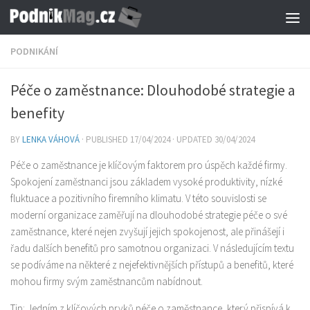
Skip to content
PODNIKÁNÍ
Péče o zaměstnance: Dlouhodobé strategie a
benefity
BY
LENKA VÁHOVÁ
· PUBLISHED
17/04/2024
· UPDATED
30/04/2024
Péče o zaměstnance je klíčovým faktorem pro úspěch každé firmy.
Spokojení zaměstnanci jsou základem vysoké produktivity, nízké
fluktuace a pozitivního firemního klimatu. V této souvislosti se
moderní organizace zaměřují na dlouhodobé strategie péče o své
zaměstnance, které nejen zvyšují jejich spokojenost, ale přinášejí i
řadu dalších benefitů pro samotnou organizaci. V následujícím textu
se podíváme na některé z nejefektivnějších přístupů a benefitů, které
mohou firmy svým zaměstnancům nabídnout.
Tip: Jedním z klíčových prvků péče o zaměstnance, který přispívá k