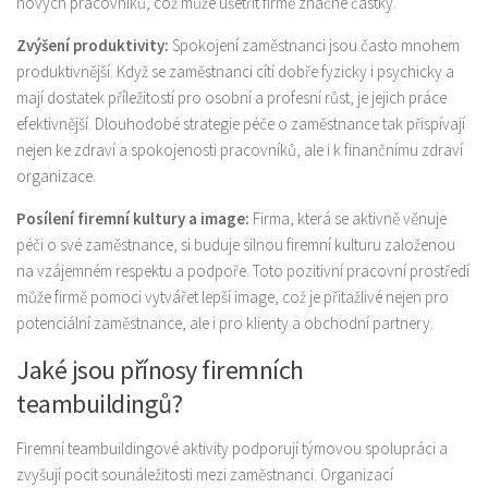
nových pracovníků, což může ušetřit firmě značné částky.
Zvýšení produktivity:
Spokojení zaměstnanci jsou často mnohem
produktivnější. Když se zaměstnanci cítí dobře fyzicky i psychicky a
mají dostatek příležitostí pro osobní a profesní růst, je jejich práce
efektivnější. Dlouhodobé strategie péče o zaměstnance tak přispívají
nejen ke zdraví a spokojenosti pracovníků, ale i k finančnímu zdraví
organizace.
Posílení firemní kultury a image:
Firma, která se aktivně věnuje
péči o své zaměstnance, si buduje silnou firemní kulturu založenou
na vzájemném respektu a podpoře. Toto pozitivní pracovní prostředí
může firmě pomoci vytvářet lepší image, což je přitažlivé nejen pro
potenciální zaměstnance, ale i pro klienty a obchodní partnery.
Jaké jsou přínosy firemních
teambuildingů?
Firemní teambuildingové aktivity podporují týmovou spolupráci a
zvyšují pocit sounáležitosti mezi zaměstnanci. Organizací