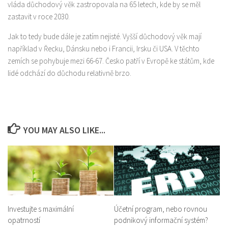
vláda důchodový věk zastropovala na 65 letech, kde by se měl
zastavit v roce 2030.
Jak to tedy bude dále je zatím nejisté. Vyšší důchodový věk mají
například v Řecku, Dánsku nebo i Francii, Irsku či USA. V těchto
zemích se pohybuje mezi 66-67. Česko patří v Evropě ke státům, kde
lidé odchází do důchodu relativně brzo.
YOU MAY ALSO LIKE...
Investujte s maximální
Účetní program, nebo rovnou
opatrností
podnikový informační systém?