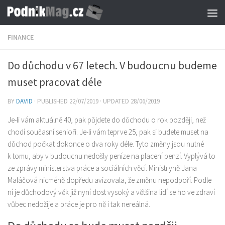
Skip to content
FINANCE
Do důchodu v 67 letech. V budoucnu budeme
muset pracovat déle
BY
DAVID
· PUBLISHED
22/07/2019
· UPDATED
28/06/2019
Je-li vám aktuálně 40, pak půjdete do důchodu o rok později, než
chodí současní senioři. Je-li vám teprve 25, pak si budete muset na
důchod počkat dokonce o dva roky déle. Tyto změny jsou nutné
k tomu, aby v budoucnu nedošly peníze na placení penzí. Vyplývá to
ze zprávy ministerstva práce a sociálních věcí. Ministryně Jana
Maláčová nicméně dopředu avizovala, že změnu nepodpoří. Podle
ní je důchodový věk již nyní dost vysoký a většina lidí se ho ve zdraví
vůbec nedožije a práce je pro ně i tak nereálná.