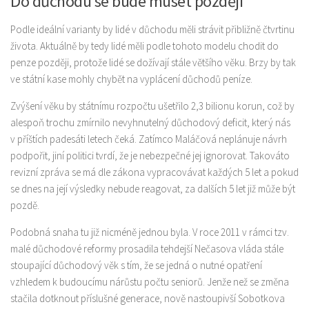
Do důchodu se bude muset později
Podle ideální varianty by lidé v důchodu měli strávit přibližně čtvrtinu
života. Aktuálně by tedy lidé měli podle tohoto modelu chodit do
penze později, protože lidé se dožívají stále většího věku. Brzy by tak
ve státní kase mohly chybět na vyplácení důchodů peníze.
Zvýšení věku by státnímu rozpočtu ušetřilo 2,3 bilionu korun, což by
alespoň trochu zmírnilo nevyhnutelný důchodový deficit, který nás
v příštích padesáti letech čeká. Zatímco Maláčová neplánuje návrh
podpořit, jiní politici tvrdí, že je nebezpečné jej ignorovat. Takováto
revizní zpráva se má dle zákona vypracovávat každých 5 let a pokud
se dnes na její výsledky nebude reagovat, za dalších 5 let již může být
pozdě.
Podobná snaha tu již nicméně jednou byla. V roce 2011 v rámci tzv.
malé důchodové reformy prosadila tehdejší Nečasova vláda stále
stoupající důchodový věk s tím, že se jedná o nutné opatření
vzhledem k budoucímu nárůstu počtu seniorů. Jenže než se změna
stačila dotknout příslušné generace, nově nastoupivší Sobotkova