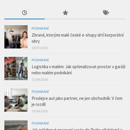
PODNIKÁNÍ
Zbraně, kterými malé české e-shopy drtí korporátní
obry
18/07/2026
PODNIKÁNÍ
Logistika v malém: Jak optimalizovat prostor v garáži
nebo malém podnikání
21/04/2026
PODNIKÁNÍ
Prodejce aut jako partner, ne jen obchodník: V čem
je rozdíl
19/04/2026
PODNIKÁNÍ
Jak zvládnout pracovní cestu do Prahy efektivně a