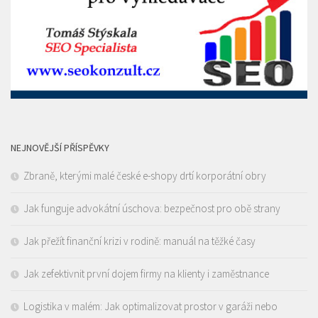
NEJNOVĚJŠÍ PŘÍSPĚVKY
Zbraně, kterými malé české e-shopy drtí korporátní obry
Jak funguje advokátní úschova: bezpečnost pro obě strany
Jak přežít finanční krizi v rodině: manuál na těžké časy
Jak zefektivnit první dojem firmy na klienty i zaměstnance
Logistika v malém: Jak optimalizovat prostor v garáži nebo