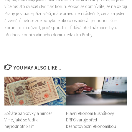
více než sto dvacet čtyři tisíc korun. Pokud se domníváte, že na okraji
Prahy je situace příznivější, máte pravdu jen částečně, cena za jeden
čtvereční metr se zde pohybuje okolo osmdesáti jednoho tisíce
korun. To je i důvod, proč spoustu lidí dává před nákupem bytu
přednost koupi rodinného domu nedaleko Prahy.
YOU MAY ALSO LIKE...
Sbíráte bankovky a mince?
Hlavní ekonom Rusňákovy
Víme, jaké se řadí k
DRFG varuje před
nejhodnotnějším
bezhotovostní ekonomikou