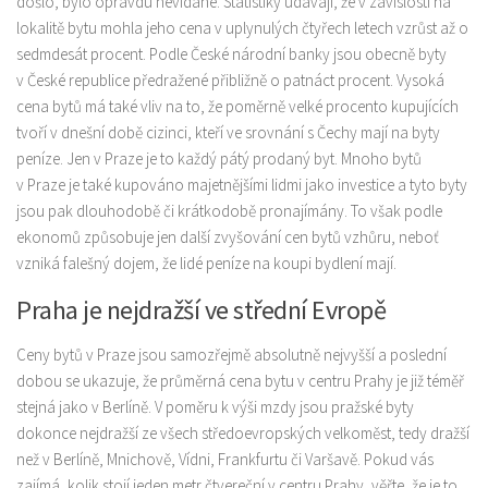
došlo, bylo opravdu nevídané. Statistiky udávají, že v závislosti na
lokalitě bytu mohla jeho cena v uplynulých čtyřech letech vzrůst až o
sedmdesát procent. Podle České národní banky jsou obecně byty
v České republice předražené přibližně o patnáct procent. Vysoká
cena bytů má také vliv na to, že poměrně velké procento kupujících
tvoří v dnešní době cizinci, kteří ve srovnání s Čechy mají na byty
peníze. Jen v Praze je to každý pátý prodaný byt. Mnoho bytů
v Praze je také kupováno majetnějšími lidmi jako investice a tyto byty
jsou pak dlouhodobě či krátkodobě pronajímány. To však podle
ekonomů způsobuje jen další zvyšování cen bytů vzhůru, neboť
vzniká falešný dojem, že lidé peníze na koupi bydlení mají.
Praha je nejdražší ve střední Evropě
Ceny bytů v Praze jsou samozřejmě absolutně nejvyšší a poslední
dobou se ukazuje, že průměrná cena bytu v centru Prahy je již téměř
stejná jako v Berlíně. V poměru k výši mzdy jsou pražské byty
dokonce nejdražší ze všech středoevropských velkoměst, tedy dražší
než v Berlíně, Mnichově, Vídni, Frankfurtu či Varšavě. Pokud vás
zajímá, kolik stojí jeden metr čtvereční v centru Prahy, věřte, že je to