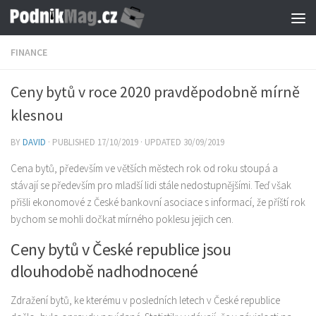
Skip to content
FINANCE
Ceny bytů v roce 2020 pravděpodobně mírně
klesnou
BY
DAVID
· PUBLISHED
17/10/2019
· UPDATED
30/09/2019
Cena bytů, především ve větších městech rok od roku stoupá a
stávají se především pro mladší lidi stále nedostupnějšími. Teď však
přišli ekonomové z České bankovní asociace s informací, že příští rok
bychom se mohli dočkat mírného poklesu jejich cen.
Ceny bytů v České republice jsou
dlouhodobě nadhodnocené
Zdražení bytů, ke kterému v posledních letech v České republice