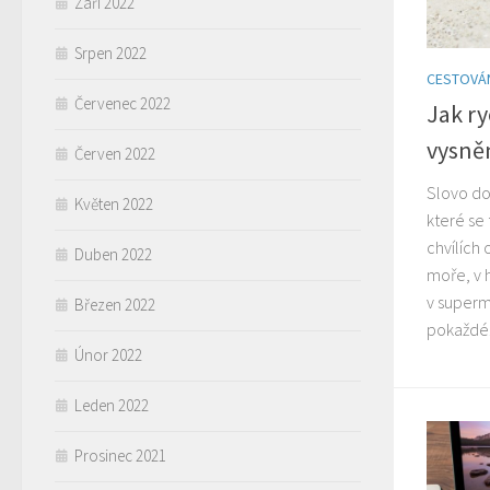
Září 2022
Srpen 2022
CESTOVÁ
Červenec 2022
Jak ry
vysně
Červen 2022
Slovo do
Květen 2022
které se
chvílích 
Duben 2022
moře, v 
v superm
Březen 2022
pokaždé.
Únor 2022
Leden 2022
Prosinec 2021