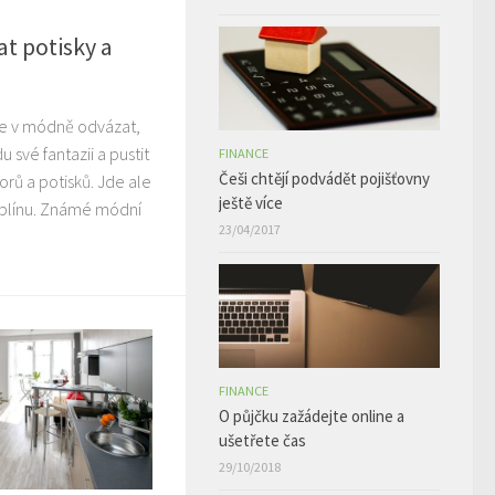
t potisky a
se v módně odvázat,
u své fantazii a pustit
FINANCE
Češi chtějí podvádět pojišťovny
orů a potisků. Jde ale
ještě více
iplínu. Známé módní
23/04/2017
FINANCE
O půjčku zažádejte online a
ušetřete čas
29/10/2018