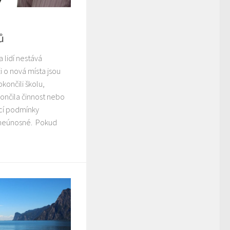
ů
 lidí nestává
 o nová místa jsou
okončili školu,
ukončila činnost nebo
jící podmínky
 neúnosné. Pokud