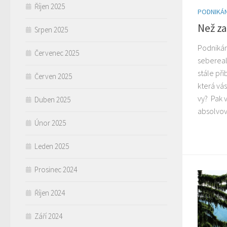
Říjen 2025
PODNIKÁN
Než z
Srpen 2025
Podnikán
Červenec 2025
sebereal
stále př
Červen 2025
která vá
vy? Pak v
Duben 2025
absolvova
Únor 2025
Leden 2025
Prosinec 2024
Říjen 2024
Září 2024