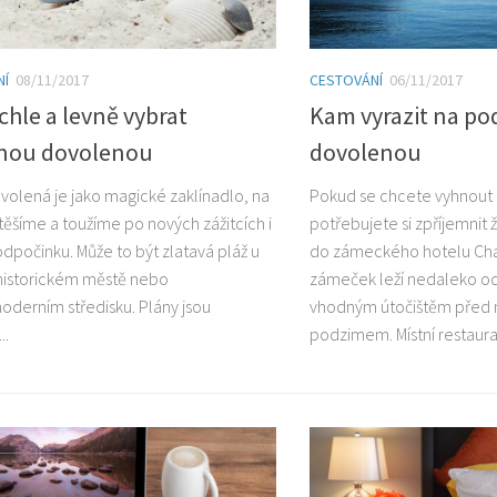
NÍ
08/11/2017
CESTOVÁNÍ
06/11/2017
chle a levně vybrat
Kam vyrazit na po
nou dovolenou
dovolenou
volená je jako magické zaklínadlo, na
Pokud se chcete vyhnout 
 těšíme a toužíme po nových zážitcích i
potřebujete si zpříjemnit ž
odpočinku. Může to být zlatavá pláž u
do zámeckého hotelu Cha
historickém městě nebo
zámeček leží nedaleko o
oderním středisku. Plány jsou
vhodným útočištěm před 
..
podzimem. Místní restaura