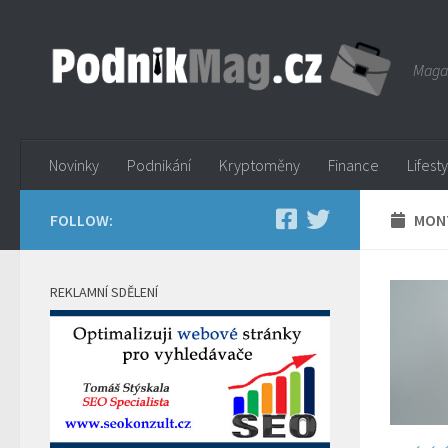
Skip to content
Magaz
Novinky
Podnikání
Kryptoměny
Finance
Lifest
FOLLOW:
MONT
REKLAMNÍ SDĚLENÍ