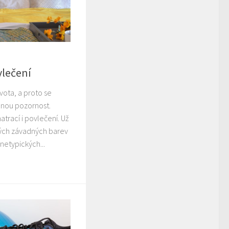
lečení
ivota, a proto se
dnou pozornost.
atrací i povlečení. Už
ých závadných barev
 netypických...