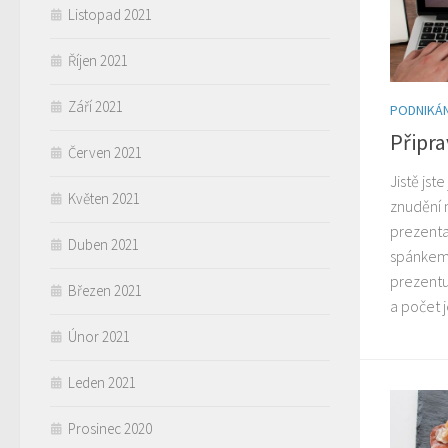
Listopad 2021
Říjen 2021
Září 2021
PODNIKÁN
Připr
Červen 2021
Jistě jst
Květen 2021
znudění 
prezenta
Duben 2021
spánkem
prezentuj
Březen 2021
a počet 
Únor 2021
Leden 2021
Prosinec 2020