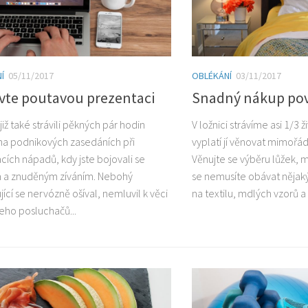
Í
05/11/2017
OBLÉKÁNÍ
03/11/2017
avte poutavou prezentaci
Snadný nákup pov
e již také strávili pěkných pár hodin
V ložnici strávíme asi 1/3 ž
na podnikových zasedáních při
vyplatí jí věnovat mimořá
cích nápadů, kdy jste bojovali se
Věnujte se výběru lůžek, m
 a znuděným zíváním. Nebohý
se nemusíte obávat nějak
ící se nervózně ošíval, nemluvil k věci
na textilu, mdlých vzorů a
jeho posluchačů...