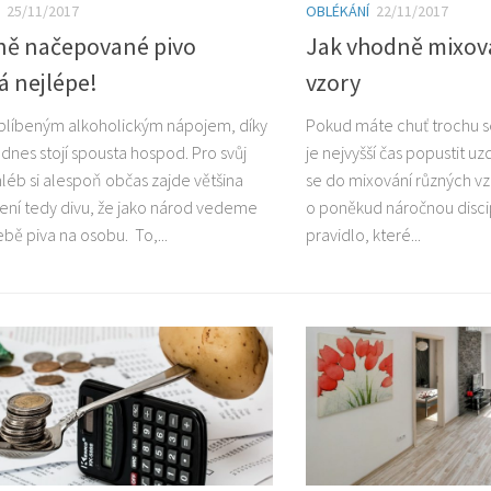
25/11/2017
OBLÉKÁNÍ
22/11/2017
ně načepované pivo
Jak vhodně mixova
á nejlépe!
vzory
oblíbeným alkoholickým nápojem, díky
Pokud máte chuť trochu 
dnes stojí spousta hospod. Pro svůj
je nejvyšší čas popustit uzd
hléb si alespoň občas zajde většina
se do mixování různých vz
ení tedy divu, že jako národ vedeme
o poněkud náročnou disc
bě piva na osobu. To,...
pravidlo, které...