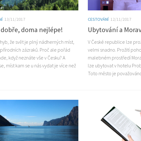
NÍ
13/11/2017
CESTOVÁNÍ
12/11/2017
 dobře, doma nejlépe!
Ubytování a Morav
hyb, že svět je plný nádherných míst,
V České republice lze pro
 přírodních zázraků. Proč ale pořád
velmi snadno. Prožití poh
inde, když neznáte vše v Česku? A
malebném prostředí Mora
e, míst kam se u nás vydat je více než
lze ubytovat v hotelu Pro
Toto město je považováno 