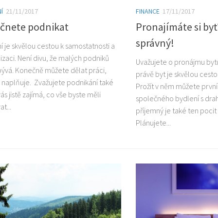
Í
21/11/2017
FINANCE
17/11/2017
ačnete podnikat
Pronajímáte si byt
správný!
í je skvělou cestou k samostatnosti a
izaci. Není divu, že malých podniků
Uvažujete o pronájmu bytu
ibývá. Konečně můžete dělat práci,
právě byt je skvělou cesto
s naplňuje. Zvažujete podnikání také
Prožít v něm můžete první
ás jistě zajímá, co vše byste měli
společného bydlení s dra
t...
příjemný je také ten pocit
Plánujete...