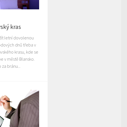
ský kras
žít letní dovolenou
odových dnů třeba v
vského krasu, kde se
be v městě Blansko.
za bránu...