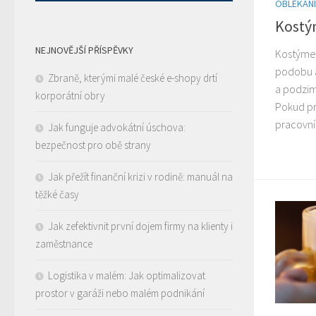
OBLÉKÁNÍ
Kostý
NEJNOVĚJŠÍ PŘÍSPĚVKY
Kostýme
podobu a
Zbraně, kterými malé české e-shopy drtí
a podzim,
korporátní obry
Pokud pr
pracovní
Jak funguje advokátní úschova:
bezpečnost pro obě strany
Jak přežít finanční krizi v rodině: manuál na
těžké časy
Jak zefektivnit první dojem firmy na klienty i
zaměstnance
Logistika v malém: Jak optimalizovat
prostor v garáži nebo malém podnikání