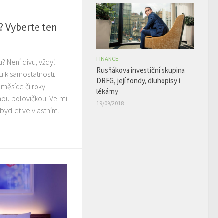
? Vyberte ten
FINANCE
? Není divu, vždyť
Rusňákova investiční skupina
u k samostatnosti.
DRFG, její fondy, dluhopisy i
 měsíce či roky
lékárny
hou polovičkou. Velmi
19/09/2018
 bydlet ve vlastním.