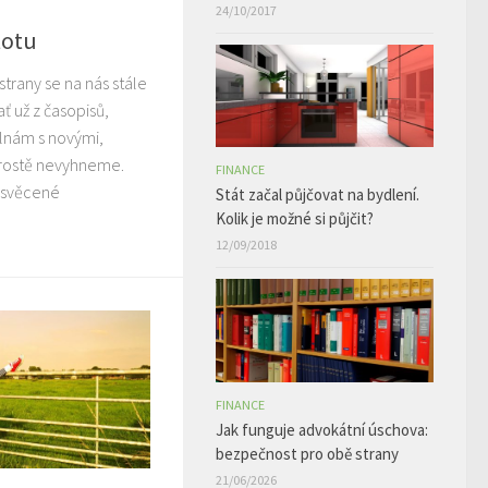
24/10/2017
totu
strany se na nás stále
ať už z časopisů,
Vlnám s novými,
prostě nevyhneme.
FINANCE
svěcené
Stát začal půjčovat na bydlení.
Kolik je možné si půjčit?
12/09/2018
FINANCE
Jak funguje advokátní úschova:
bezpečnost pro obě strany
21/06/2026