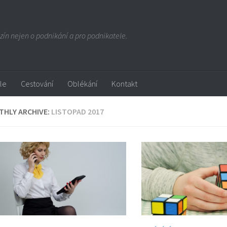
ín nejen o podnikání a pro podnikatele.
yle
Cestování
Oblékání
Kontakt
HLY ARCHIVE:
LISTOPAD 2017