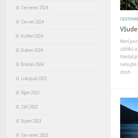
Červenec 2024
CESTOVÁ
Červen 2024
Všude
Květen 2024
Není poc
zážitků a
Duben 2024
hledat j
nebojte s
Březen 2024
dost!...
Listopad 2023
Říjen 2023
Září 2023
Srpen 2023
Červenec 2023