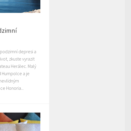
dzimní
podzimní depresi a
ivot, zkuste vyrazit
teau Herálec. Malý
d Humpolce a je
nevlídným
ce Honoria...