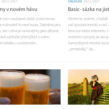
30/11/2017
OBLÉKÁNÍ
29/11/2017
my v novém hávu
Basic- sázka na jis
k má v současné době zcela novou
Všichni to známe, z každé 
 rozhodně to není nuda. Zejména jaro
valí spousta trendů a rad, 
 ale i zima je na kostýmy jako dělané.
televize nebo internetu. 
ávě začínáte přemýšlet o svém
módními výmysly se ale 
m šatníku v podzimním...
Samozřejmě mnohé neza
‚‚smrtelníky‘‘ do...