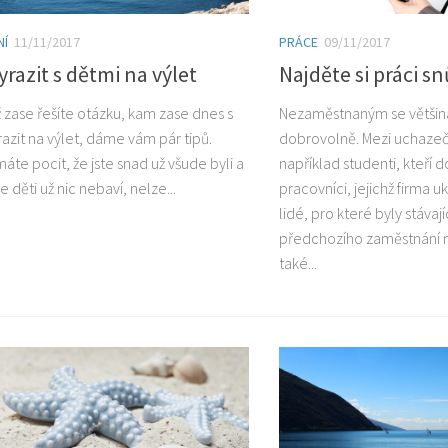
NÍ
11/11/2017
PRÁCE
09/11/2017
razit s dětmi na výlet
Najděte si práci sn
 zase řešíte otázku, kam zase dnes s
Nezaměstnaným se většina
azit na výlet, dáme vám pár tipů.
dobrovolně. Mezi uchazeči
máte pocit, že jste snad už všude byli a
například studenti, kteří d
e děti už nic nebaví, nelze...
pracovníci, jejichž firma 
lidé, pro které byly stáva
předchozího zaměstnání
také...