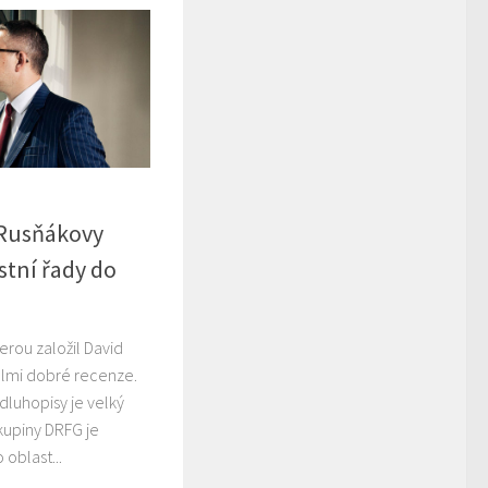
 Rusňákovy
stní řady do
terou založil David
lmi dobré recenze.
 dluhopisy je velký
skupiny DRFG je
oblast...