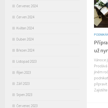
Červenec 2024
Červen 2024
Květen 2024
PODNIKÁN
Duben 2024
Přípra
už ny
Březen 2024
Vánoce j
Listopad 2023
Prodává 
jiném ro
Říjen 2023
podnikat
Září 2023
připravi
Zajistěte
Srpen 2023
Červenec 2023