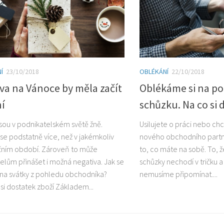
Í
23/10/2018
OBLÉKÁNÍ
22/10/2018
va na Vánoce by měla začít
Oblékáme si na po
ní
schůzku. Na co si 
sou v podnikatelském světě žně.
Usilujete o práci nebo ch
se podstatně více, než v jakémkoliv
nového obchodního partn
čním období. Zároveň to může
to, co máte na sobě. To, že
elům přinášet i možná negativa. Jak se
schůzky nechodí v tričku a
t na svátky z pohledu obchodníka?
nemusíme připomínat....
 si dostatek zboží Základem...