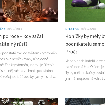
ĚNY
29/10/2018
LIFESTYLE
26/10/2018
n po roce – kdy začal
Koníčky by měly b
žitelný růst?
podnikatelů samo
Proč?
v podstatě rok, co světem kryptoměn
doslova neočekávaný růst jedné
Mnoho podnikatelů je ve
mějších kryptoměn, kterou je Bitcoin.
na ně nemá čas. O čem je ř
li se o něj začala zajímat i podstatná
Ty by měl mít každý podni
ké veřejnosti. Důvod byl jasný – snaha...
jim měl nejlépe několikrát 