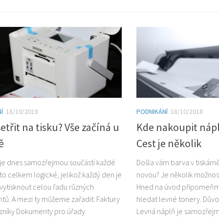
Í
18/10/2018
PODNIKÁNÍ
18/10/2018
etřit na tisku? Vše začíná u
Kde nakoupit nápl
ě
Cest je několik
 je dnes samozřejmou součástí každé
Došla vám barva v tiskárn
 to celkem logické, jelikož každý den je
novou? Je několik možností
vytisknout celou řadu různých
Hned na úvod připomeňme
ů. A mezi ty můžeme zařadit: Faktury
hledat levné tonery. Důvo
zníky Dokumenty pro úřady
Levná náplň je samozřejmě 