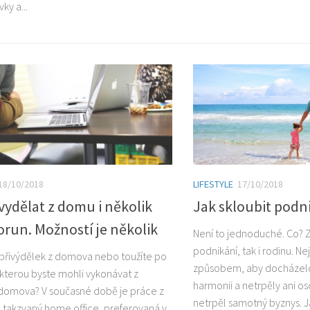
ky a...
18/10/2018
LIFESTYLE
17/10/2018
 vydělat z domu i několik
Jak skloubit podn
korun. Možností je několik
Není to jednoduché. Co? Z
podnikání, tak i rodinu. N
přivýdělek z domova nebo toužíte po
způsobem, aby docházelo
 kterou byste mohli vykonávat z
harmonii a netrpěly ani os
domova? V současné době je práce z
netrpěl samotný byznys. J
takzvaný home office, preferovaná v