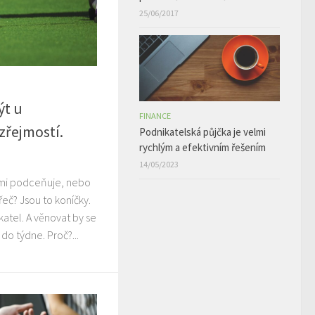
25/06/2017
ýt u
FINANCE
zřejmostí.
Podnikatelská půjčka je velmi
rychlým a efektivním řešením
14/05/2023
lmi podceňuje, nebo
eč? Jsou to koníčky.
katel. A věnovat by se
do týdne. Proč?...