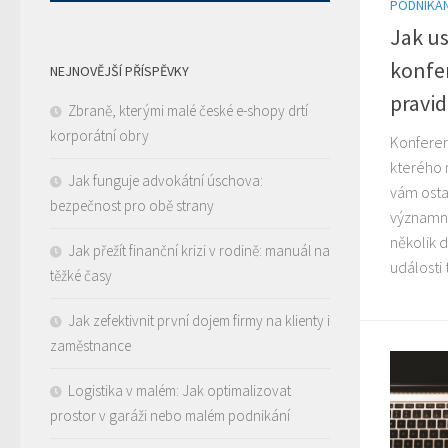
PODNIKÁN
Jak u
konfer
NEJNOVĚJŠÍ PŘÍSPĚVKY
pravi
Zbraně, kterými malé české e-shopy drtí
korporátní obry
Konferen
kterého 
Jak funguje advokátní úschova:
vám osta
bezpečnost pro obě strany
významno
několik d
Jak přežít finanční krizi v rodině: manuál na
události 
těžké časy
Jak zefektivnit první dojem firmy na klienty i
zaměstnance
Logistika v malém: Jak optimalizovat
prostor v garáži nebo malém podnikání