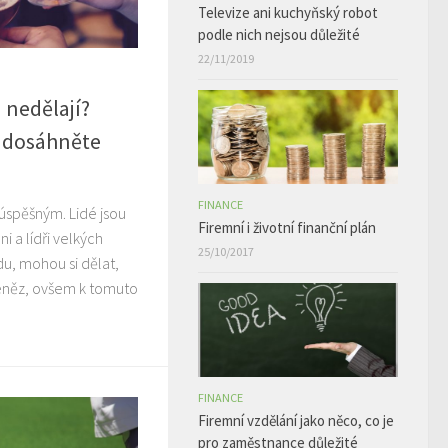
Televize ani kuchyňský robot
podle nich nejsou důležité
22/11/2019
a nedělají?
a dosáhněte
FINANCE
 úspěšným. Lidé jsou
Firemní i životní finanční plán
 a lídři velkých
25/10/2017
u, mohou si dělat,
peněz, ovšem k tomuto
FINANCE
Firemní vzdělání jako něco, co je
pro zaměstnance důležité