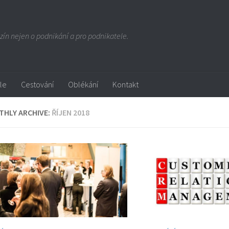
ín nejen o podnikání a pro podnikatele.
yle
Cestování
Oblékání
Kontakt
HLY ARCHIVE:
ŘÍJEN 2018