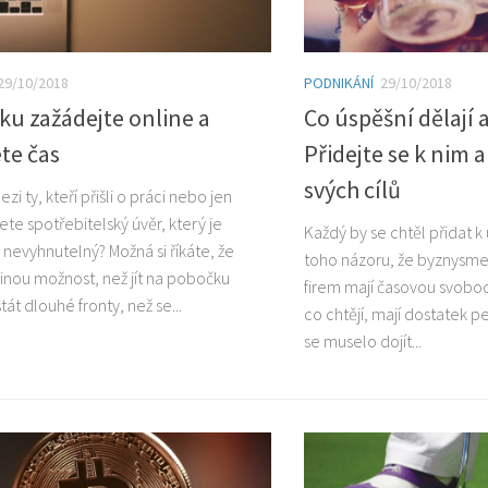
29/10/2018
PODNIKÁNÍ
29/10/2018
ku zažádejte online a
Co úspěšní dělají 
te čas
Přidejte se k nim 
svých cílů
ezi ty, kteří přišli o práci nebo jen
te spotřebitelský úvěr, který je
Každý by se chtěl přidat k
 nevyhnutelný? Možná si říkáte, že
toho názoru, že byznysmeni
inou možnost, než jít na pobočku
firem mají časovou svobod
tát dlouhé fronty, než se...
co chtějí, mají dostatek 
se muselo dojít...