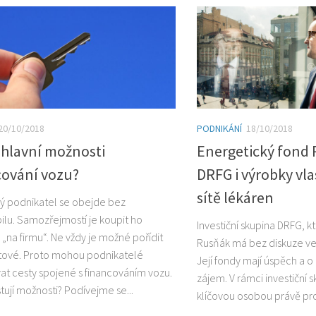
20/10/2018
PODNIKÁNÍ
18/10/2018
 hlavní možnosti
Energetický fond
cování vozu?
DRFG i výrobky vla
sítě lékáren
ý podnikatel se obejde bez
lu. Samozřejmostí je koupit ho
Investiční skupina DRFG, k
„na firmu“. Ne vždy je možné pořídit
Rusňák má bez diskuze ve
tové. Proto mohou podnikatelé
Její fondy mají úspěch a o
at cesty spojené s financováním vozu.
zájem. V rámci investiční 
tují možnosti? Podívejme se...
klíčovou osobou právě pro 