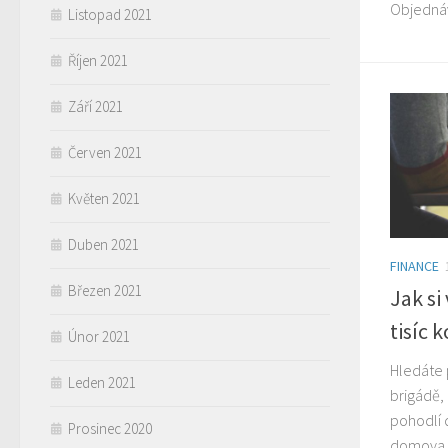
Objednáv
Listopad 2021
Říjen 2021
Září 2021
Červen 2021
Květen 2021
Duben 2021
FINANCE
Březen 2021
Jak si
tisíc 
Únor 2021
Hledáte 
Leden 2021
brigádě,
pohodlí 
Prosinec 2020
domova, 