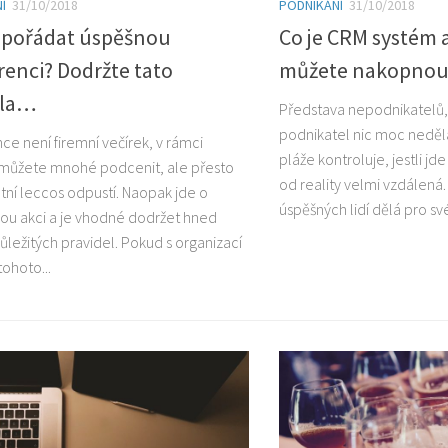
Í
31/10/2018
PODNIKÁNÍ
31/10/2018
spořádat úspěšnou
Co je CRM systém 
enci? Dodržte tato
můžete nakopnou
dla…
Představa nepodnikatelů,
podnikatel nic moc nedělá
ce není firemní večírek, v rámci
pláže kontroluje, jestli jd
můžete mnohé podcenit, ale přesto
od reality velmi vzdálená.
tní leccos odpustí. Naopak jde o
úspěšných lidí dělá pro své
u akci a je vhodné dodržet hned
ůležitých pravidel. Pokud s organizací
tohoto...