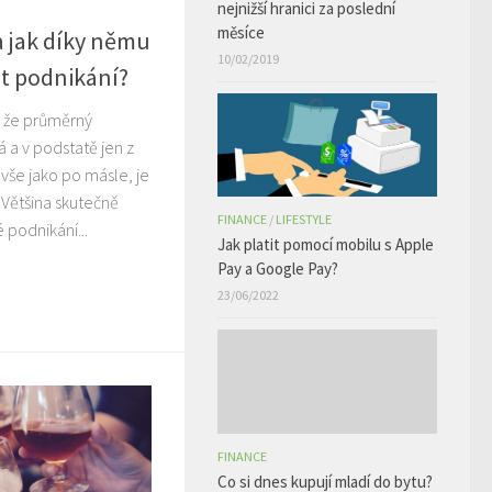
nejnižší hranici za poslední
měsíce
a jak díky němu
10/02/2019
t podnikání?
 že průměrný
 a v podstatě jen z
e vše jako po másle, je
 Většina skutečně
FINANCE
/
LIFESTYLE
 podnikání...
Jak platit pomocí mobilu s Apple
Pay a Google Pay?
23/06/2022
FINANCE
Co si dnes kupují mladí do bytu?