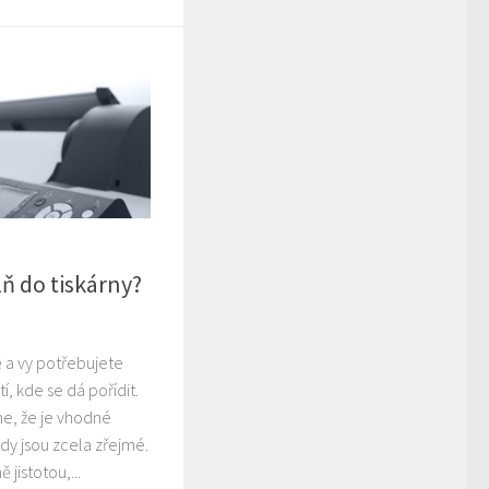
ň do tiskárny?
ě a vy potřebujete
, kde se dá pořídit.
, že je vhodné
dy jsou zcela zřejmé.
jistotou,...