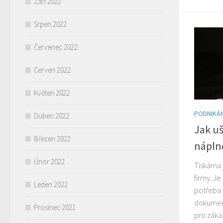
Září 2022
Srpen 2022
Červenec 2022
Červen 2022
Květen 2022
PODNIKÁN
Duben 2022
Jak uš
Březen 2022
nápln
Únor 2022
Tiskárna
firmy. Je
Leden 2022
potřeba 
dokument
Prosinec 2021
pro záka