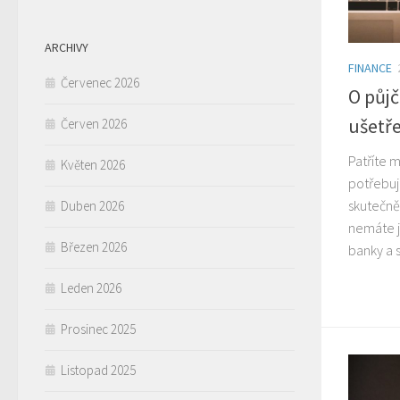
ARCHIVY
FINANCE
Červenec 2026
O půjč
ušetře
Červen 2026
Patříte m
Květen 2026
potřebuje
skutečně
Duben 2026
nemáte j
Březen 2026
banky a s
Leden 2026
Prosinec 2025
Listopad 2025