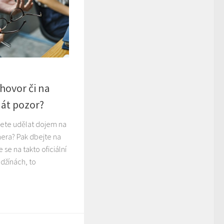
hovor či na
dát pozor?
cete udělat dojem na
era? Pak dbejte na
 se na takto oficiální
 džínách, to