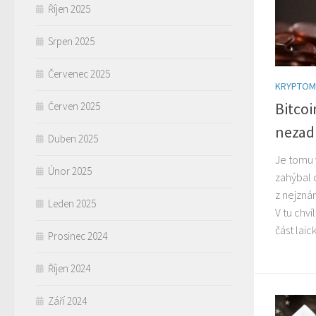
Říjen 2025
Srpen 2025
Červenec 2025
KRYPTOM
Bitcoi
Červen 2025
nezadr
Duben 2025
Je tomu 
Únor 2025
zahýbal 
z nejzná
Leden 2025
V tu chví
část laic
Prosinec 2024
Říjen 2024
Září 2024