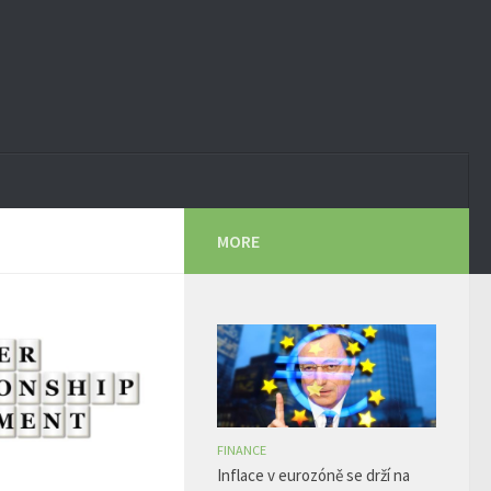
MORE
FINANCE
Inflace v eurozóně se drží na