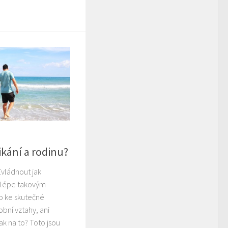
ikání a rodinu?
vládnout jak
ejlépe takovým
 ke skutečné
obní vztahy, ani
ak na to? Toto jsou