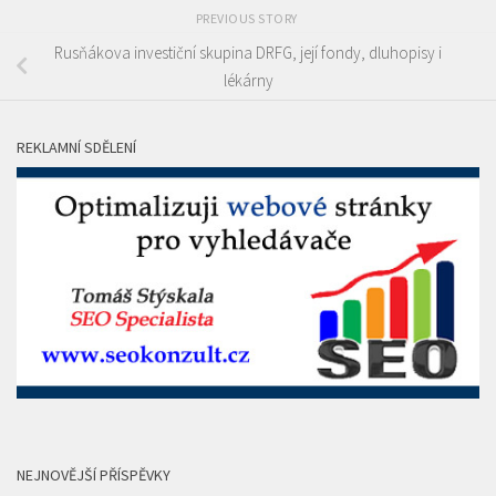
PREVIOUS STORY
Rusňákova investiční skupina DRFG, její fondy, dluhopisy i
lékárny
REKLAMNÍ SDĚLENÍ
NEJNOVĚJŠÍ PŘÍSPĚVKY