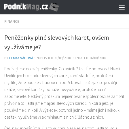
Skip to content
FINANCE
Peněženky plné slevových karet, ovšem
využíváme je?
BY
LENKA VÁHOVÁ
· PUBLISHED
21/09/2018
· UPDATED
16/08/2018
Podívejte se do své peněženky. Co uvidíte? Uvidíte hotovost? Nikoli.
Uvidíte jen hromadu slevových karet, které vlastníte, protože si
myslíte, že je budete v budoucnu potřebovat, jenže jak se později
ukáže, slevové kartičky bohužel nevyužijete, protože na ně
zapomenete. Nedávný průzkum nejmenované společnosti se zaměřil
právě na to, jestli jsme majiteli slevových karet či nikoli a jestli je
používáme či nikoli. A výsledek potvrdil jedno – máme jich i několik
desítek, využíváme však minimum z nich či žádnou z nich.
Češi nakupování milují, a to všichni. Nezáleží na tom, jestli to jsou