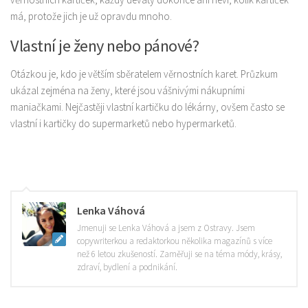
má, protože jich je už opravdu mnoho.
Vlastní je ženy nebo pánové?
Otázkou je, kdo je větším sběratelem věrnostních karet. Průzkum
ukázal zejména na ženy, které jsou vášnivými nákupními
maniačkami. Nejčastěji vlastní kartičku do lékárny, ovšem často se
vlastní i kartičky do supermarketů nebo hypermarketů.
Lenka Váhová
Jmenuji se Lenka Váhová a jsem z Ostravy. Jsem
copywriterkou a redaktorkou několika magazínů s více
než 6 letou zkušeností. Zaměřuji se na téma módy, krásy,
zdraví, bydlení a podnikání.