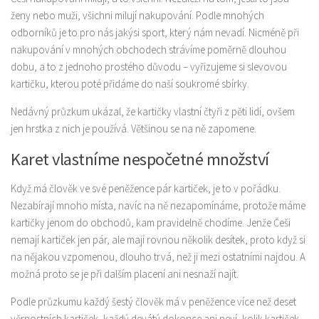
ženy nebo muži, všichni milují nakupování. Podle mnohých
odborníků je to pro nás jakýsi sport, který nám nevadí. Nicméně při
nakupování v mnohých obchodech strávíme poměrně dlouhou
dobu, a to z jednoho prostého důvodu – vyřizujeme si slevovou
kartičku, kterou poté přidáme do naší soukromé sbírky.
Nedávný průzkum ukázal, že kartičky vlastní čtyři z pěti lidí, ovšem
jen hrstka z nich je používá. Většinou se na ně zapomene.
Karet vlastníme nespočetné množství
Když má člověk ve své peněžence pár kartiček, je to v pořádku.
Nezabírají mnoho místa, navíc na ně nezapomínáme, protože máme
kartičky jenom do obchodů, kam pravidelně chodíme. Jenže Češi
nemají kartiček jen pár, ale mají rovnou několik desítek, proto když si
na nějakou vzpomenou, dlouho trvá, než ji mezi ostatními najdou. A
možná proto se je při dalším placení ani nesnaží najít.
Podle průzkumu každý šestý člověk má v peněžence více než deset
věrnostních kartiček, každý devátý dokonce ani neví, kolik kartiček