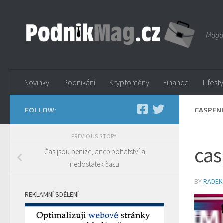
Skip to content
Magaz
Novinky
Podnikání
Kryptoměny
Finance
Lifest
FOLLOW:
CASPEN
PREVIOUS STORY
cas
Čas jsou peníze, aneb bohatství a
nedostatek času
BY
RADEK
REKLAMNÍ SDĚLENÍ