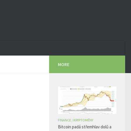
MORE
FINANCE
/
KRYPTOMĚNY
Bitcoin padá střemhlav dolů a