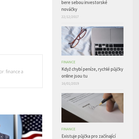
bere sebou investorské
nováčky
22/12/2017
FINANCE
Když chybí peníze, rychlé půjčky
or: finance a
online jsou tu
16/01/2019
FINANCE
Existuje půjčka pro začínající