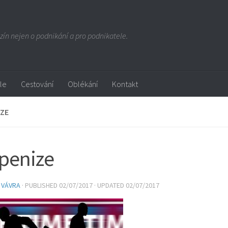
ín nejen o podnikání a pro podnikatele.
yle
Cestování
Oblékání
Kontakt
IZE
penize
 VÁVRA
· PUBLISHED
02/07/2017
· UPDATED
02/07/2017