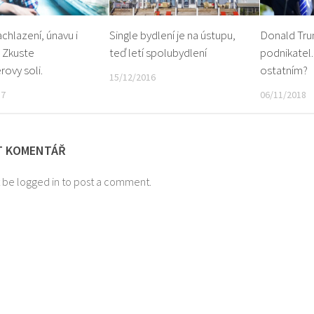
achlazení, únavu i
Single bydlení je na ústupu,
Donald Tru
 Zkuste
teď letí spolubydlení
podnikatel.
rovy soli.
ostatním?
15/12/2016
17
06/11/2018
T KOMENTÁŘ
 be logged in to post a comment.