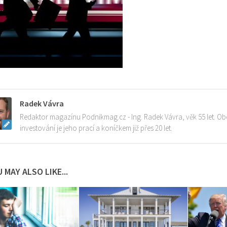
Radek Vávra
Redaktor magazínu Podnikmag.cz - Ing. Radek Vávra, věk 55 let. Ob
investování je jeho prací a koníčkem již přes 20 let.
 MAY ALSO LIKE...