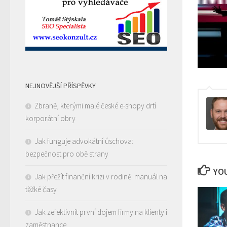
NEJNOVĚJŠÍ PŘÍSPĚVKY
Zbraně, kterými malé české e-shopy drtí
korporátní obry
Jak funguje advokátní úschova:
bezpečnost pro obě strany
YOU
Jak přežít finanční krizi v rodině: manuál na
těžké časy
Jak zefektivnit první dojem firmy na klienty i
zaměstnance