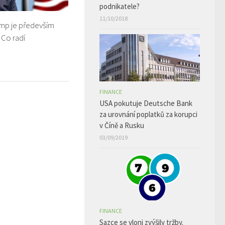
podnikatele?
11/10/2018
mp je především
 Co radí
FINANCE
USA pokutuje Deutsche Bank
za urovnání poplatků za korupci
v Číně a Rusku
03/09/2019
FINANCE
Sazce se vloni zvýšily tržby.