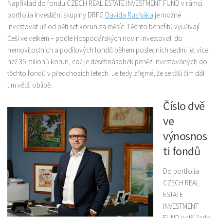
Například do fondu CZECH REAL ESTATE INVESTMENT FUND v rámci
portfolia investiční skupiny DRFG
Davida Rusňáka
je možné
investovat už od pěti set korun za měsíc. Těchto benefitů využívají
Češi ve velkém – podle Hospodářských novin investovali do
nemovitostních a podílových fondů během posledních sedmi let více
než 35 milionů korun, což je desetinásobek peněz investovaných do
těchto fondů v předchozích letech. Je tedy zřejmé, že se těší čím dál
tím větší oblibě.
Číslo dvě
ve
výnosnos
ti fondů
Do portfolia
CZECH REAL
ESTATE
INVESTMENT
FUND patří řada