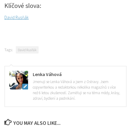
Klíčové slova:
David Rusňák
Tags:
David Rusňák
Lenka Váhová
Jmenuji se Lenka Váhová a jsem z Ostravy. Jsem
copywriterkou a redaktorkou několika magazínů s více
než 6 letou zkušeností. Zaměřuji se na téma módy, krásy,
zdraví, bydlení a podnikání.
YOU MAY ALSO LIKE...