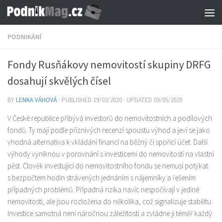
Skip to content
PODNIKÁNÍ
Fondy Rusňákovy nemovitostí skupiny DRFG
dosahují skvělých čísel
BY
LENKA VÁHOVÁ
· PUBLISHED
19/03/2020
· UPDATED
09/05/2020
V České republice přibývá investorů do nemovitostních a podílových
fondů. Ty mají podle příznivých recenzí spoustu výhod a jeví se jako
vhodná alternativa k vkládání financí na běžný či spořicí účet. Další
výhody vyniknou v porovnání s investicemi do nemovitostí na vlastní
pěst. Člověk investující do nemovitostního fondu se nemusí potýkat
s bezpočtem hodin strávených jednáním s nájemníky a řešením
případných problémů. Případná rizika navíc nespočívají v jediné
nemovitosti, ale jsou rozložena do několika, což signalizuje stabilitu.
Investice samotná není náročnou záležitostí a zvládne ji téměř každý.