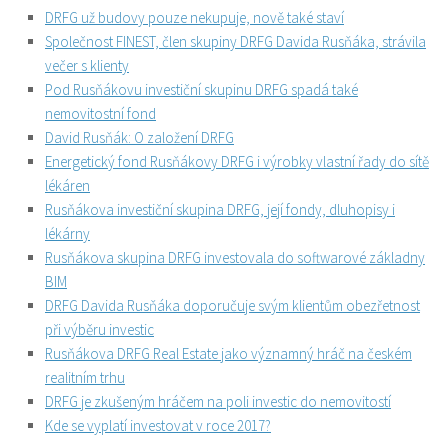
DRFG už budovy pouze nekupuje, nově také staví
Společnost FINEST, člen skupiny DRFG Davida Rusňáka, strávila
večer s klienty
Pod Rusňákovu investiční skupinu DRFG spadá také
nemovitostní fond
David Rusňák: O založení DRFG
Energetický fond Rusňákovy DRFG i výrobky vlastní řady do sítě
lékáren
Rusňákova investiční skupina DRFG, její fondy, dluhopisy i
lékárny
Rusňákova skupina DRFG investovala do softwarové základny
BIM
DRFG Davida Rusňáka doporučuje svým klientům obezřetnost
při výběru investic
Rusňákova DRFG Real Estate jako významný hráč na českém
realitním trhu
DRFG je zkušeným hráčem na poli investic do nemovitostí
Kde se vyplatí investovat v roce 2017?