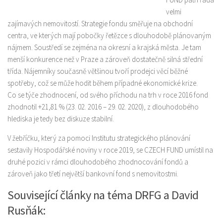
velmi
zajímavých nemovitostí. Strategie fondu směřuje na obchodní
centra, ve kterých mají pobočky řetězce s dlouhodobě plánovaným
nájmem. Soustředí se zejména na okresní a krajská města. Je tam
menší konkurence než v Praze a zároveň dostatečně silná střední
třída. Nájemníky současně většinou tvoří prodejci věcí běžné
spotřeby, což se může hodit během případné ekonomické krize.
Co se týče zhodnocení, od svého příchodu na trh v roce 2016 fond
zhodnotil +21,81 % (23. 02. 2016 – 29. 02. 2020), z dlouhodobého
hlediska je tedy bez diskuze stabilní.
V žebříčku, který za pomoci Institutu strategického plánování
sestavily Hospodářské noviny v roce 2019, se CZECH FUND umístil na
druhé pozici v rámci dlouhodobého zhodnocování fondů a
zároveň jako třetí největší bankovní fond s nemovitostmi.
Související články na téma DRFG a David
Rusňák: