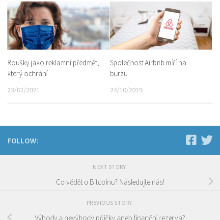
Roušky jako reklamní předmět,
Společnost Airbnb míří na
který ochrání
burzu
23/02/2021
24/10/2019
FOLLOW:
NEXT STORY
Co vědět o Bitcoinu? Následujte nás!
PREVIOUS STORY
Výhody a nevýhody půjčky aneb finanční rezerva?