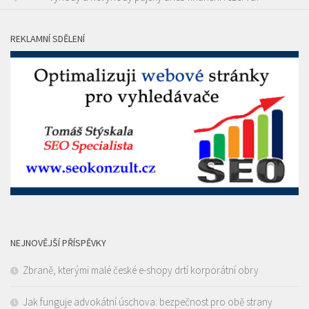
REKLAMNÍ SDĚLENÍ
NEJNOVĚJŠÍ PŘÍSPĚVKY
Zbraně, kterými malé české e-shopy drtí korporátní obry
Jak funguje advokátní úschova: bezpečnost pro obě strany